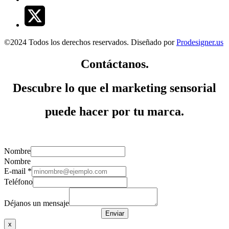
©2024 Todos los derechos reservados. Diseñado por
Prodesigner.us
Contáctanos.
Descubre lo que el
marketing sensorial
puede hacer por tu marca.
Nombre
Nombre
E-mail
*
un
Teléfono
Déjanos
Déjanos un mensaje
Enviar
x