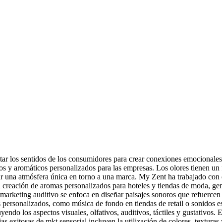
ar los sentidos de los consumidores para crear conexiones emocionales
os y aromáticos personalizados para las empresas. Los olores tienen un
rear una atmósfera única en torno a una marca. My Zent ha trabajado con
a creación de aromas personalizados para hoteles y tiendas de moda, gen
l marketing auditivo se enfoca en diseñar paisajes sonoros que refuercen
ersonalizados, como música de fondo en tiendas de retail o sonidos espe
ndo los aspectos visuales, olfativos, auditivos, táctiles y gustativos.
as exitosas de mkt sensorial incluyen la utilización de colores, texturas