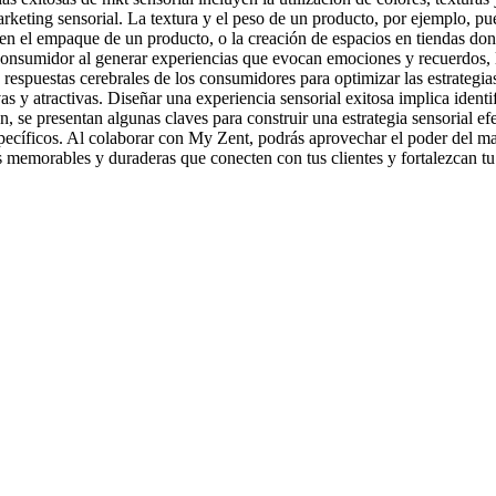
arketing sensorial. La textura y el peso de un producto, por ejemplo, p
d en el empaque de un producto, o la creación de espacios en tiendas don
consumidor al generar experiencias que evocan emociones y recuerdos, l
as respuestas cerebrales de los consumidores para optimizar las estrat
s y atractivas. Diseñar una experiencia sensorial exitosa implica ident
n, se presentan algunas claves para construir una estrategia sensorial
específicos. Al colaborar con My Zent, podrás aprovechar el poder del m
ias memorables y duraderas que conecten con tus clientes y fortalezcan t