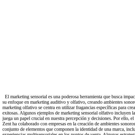
El marketing sensorial es una poderosa herramienta que busca impact
su enfoque en marketing auditivo y olfativo, creando ambientes sonor
marketing olfativo se centra en utilizar fragancias específicas para c
exitosas. Algunos ejemplos de marketing sensorial olfativo incluyen l
juega un papel crucial en nuestra percepción y decisiones. Por ello, e
Zent ha colaborado con empresas en la creación de ambientes sonoros p
conjunto de elementos que componen la identidad de una marca, incluye
experiencias multisensoriales en los puntos de venta. Algunas estrategi