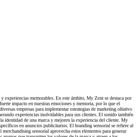
 y experiencias memorables. En este ámbito, My Zent se destaca por
 fuerte impacto en nuestras emociones y memoria, por lo que el
 diversas empresas para implementar estrategias de marketing olfativo
erando experiencias inolvidables para sus clientes. El sonido también
 la identidad de una marca y mejoren la experiencia del cliente. My
cíficos en anuncios publicitarios. El branding sensorial se refiere al
 El merchandising sensorial aprovecha estos elementos para generar
 y aromas que transmiten los valores de la marca y atraen a los